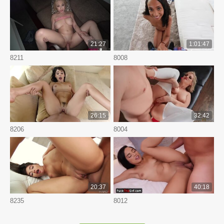
21:27
1:01:47
8211
8008
26:15
32:42
8206
8004
20:37
40:18
8235
8012