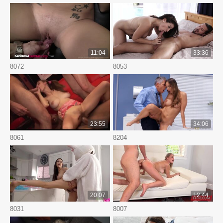
11:04
33:36
8072
8053
23:55
34:06
8061
8204
20:07
12:44
8031
8007