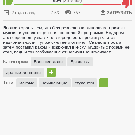
65%
(
26
votes)
2 года назад
7:53
757
ЗАГРУЗИТЬ
Японки хороши тем, что беспрекословно выполняют приказы
мужчин и удовлетворяют их по полной программе. Недаром
этот европеец, узнав, что в городе есть проститутка этой
национальности, тут же снял ее и отымел. Сначала в рот, а
затем поставил раком и вздрючил в киску. Мудрить с позами не
стал, ведь и так возбуждение от новизны зашкаливает.
Категории:
Большие жопы
Брюнетки
Зрелые женщины
Теги:
мокрые
начинающие
студентки