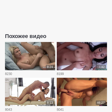
Похожее видео
8:24
11:42
8230
8199
8:13
46:27
8043
8041