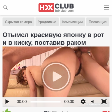
Скрытая камера
Уродливые
Компиляции
Писающие
Отымел красивую японку в рот
и в киску, поставив раком
00:00
00:00