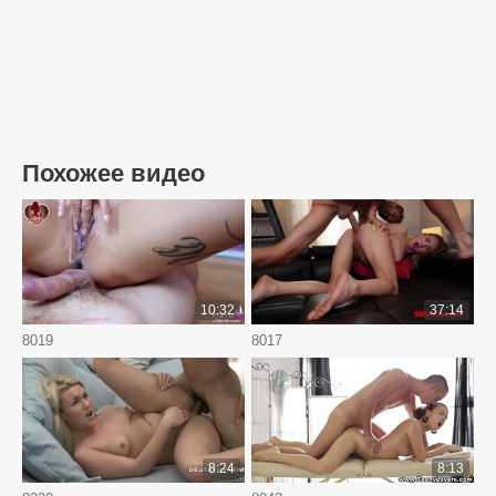
Похожее видео
10:32
37:14
8019
8017
8:24
8:13