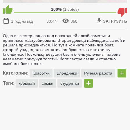
100%
(
1
votes)
1 год назад
30:44
368
ЗАГРУЗИТЬ
Одна из сестер нашла под новогодней елкой самотык и
принялась мастурбировать. Вторая девица наблюдала за ней и
решила присоединиться. Но тут в комнате появился брат,
который увидел, как симпатичная брюнетка лижет киску
блондинке. Поскольку девушки были очень увлечены, парень
незаметно присунул толстый болт сестре сзади и страстно
выебал обеих телок.
Категории:
Красотки
Блондинки
Ручная работа
Теги:
кремпай
семья
студентки