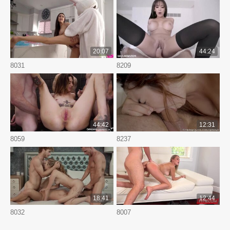
20:07
44:24
8031
8209
44:42
12:31
8059
8237
18:41
12:44
8032
8007