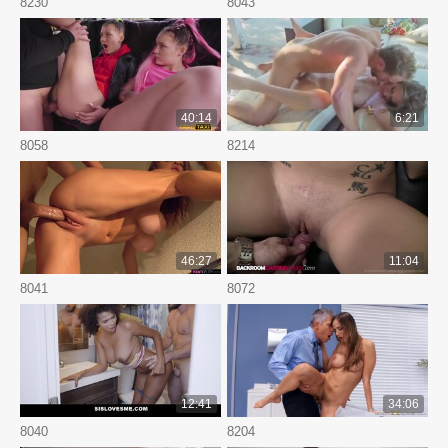
8230
8043
40:14
6:21
8058
8214
46:27
11:04
8041
8072
12:41
34:06
8040
8204