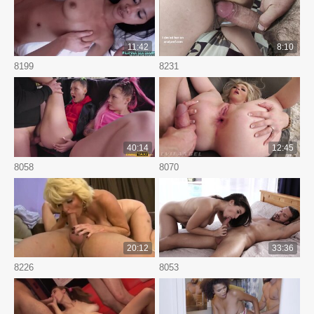
11:42
8:10
8199
8231
40:14
12:45
8058
8070
20:12
33:36
8226
8053