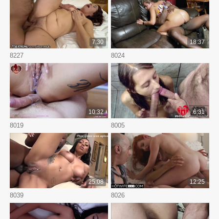
7:30
18:37
8227
8024
10:32
6:31
8019
8005
25:08
12:25
8039
8026