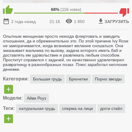
68%
(
116
votes)
2 года назад
21:16
1 850
ЗАГРУЗИТЬ
Опытным женщинам просто некогда флиртовать и заводить
отношения, да и обременительно это. По этой причине Ivy Rose
не заморачивается, когда возникает желание сношаться. Она
заказывает мальчика по вызову, задача которого иметь баб и
доставлять им удовольствие и развлекать любым способом.
Проститут справился с задачей, он качественно удовлетворил
развратницу в разнообразных позах. Плюс заработал неплохие
денежки.
Категории:
Большая грудь
Брюнетки
Порно звезды
Модели:
Айви Роуз
Теги:
натуральная грудь
сперма на лице
догги стайл