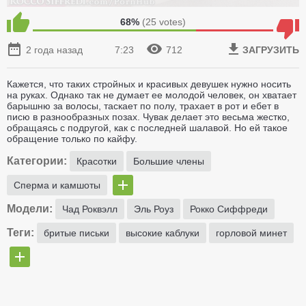
68%
(
25
votes)
2 года назад
7:23
712
ЗАГРУЗИТЬ
Кажется, что таких стройных и красивых девушек нужно носить
на руках. Однако так не думает ее молодой человек, он хватает
барышню за волосы, таскает по полу, трахает в рот и ебет в
писю в разнообразных позах. Чувак делает это весьма жестко,
обращаясь с подругой, как с последней шалавой. Но ей такое
обращение только по кайфу.
Категории:
Красотки
Большие члены
Сперма и камшоты
Модели:
Чад Роквэлл
Эль Роуз
Рокко Сиффреди
Теги:
бритые письки
высокие каблуки
горловой минет