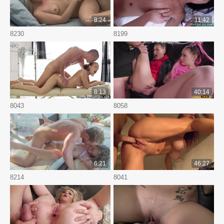
8:24
11:42
8230
8199
8:13
40:14
8043
8058
6:21
46:27
8214
8041