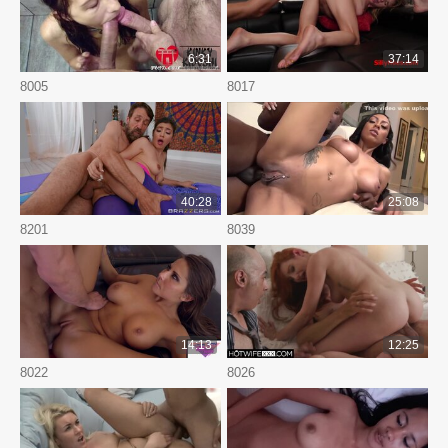
6:31
37:14
8005
8017
40:28
25:08
8201
8039
14:13
12:25
8022
8026