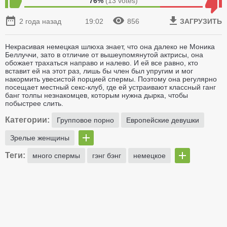
76%
(
13
votes)
2 года назад
19:02
856
ЗАГРУЗИТЬ
Некрасивая немецкая шлюха знает, что она далеко не Моника
Беллуччи, зато в отличие от вышеупомянутой актрисы, она
обожает трахаться направо и налево. И ей все равно, кто
вставит ей на этот раз, лишь бы член был упругим и мог
накормить увесистой порцией спермы. Поэтому она регулярно
посещает местный секс-клуб, где ей устраивают классный ганг
банг толпы незнакомцев, которым нужна дырка, чтобы
побыстрее слить.
Категории:
Групповое порно
Европейские девушки
Зрелые женщины
Теги:
много спермы
гэнг бэнг
немецкое