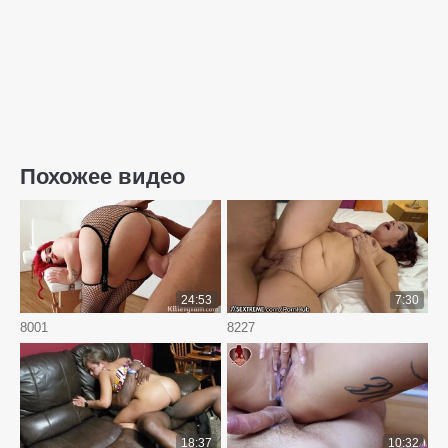
Похожее видео
24:53
7:30
8001
8227
18:37
10:32