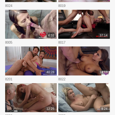
8024
8019
6:31
37:14
8005
8017
40:28
14:13
8201
8022
12:25
8:24