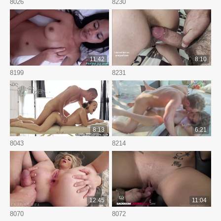
8026
8230
11:42
8:10
8199
8231
8:13
6:21
8043
8214
12:45
11:04
8070
8072