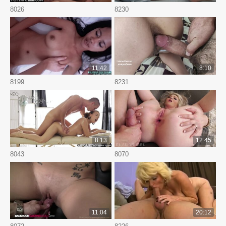
8026
8230
11:42
8:10
8199
8231
8:13
12:45
8043
8070
11:04
20:12