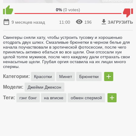
0%
(
0
votes)
9 месяцев назад
11:00
196
ЗАГРУЗИТЬ
Свингеры сняли хату, чтобы устроить тусовку и хорошенько
отодрать двух шлюх. Смазливые брюнетки в черном белье для
начала поучаствовали в эротической фотосессии, после чего
принялись активно ебаться во все щели. Они отсосали хуи
целой толпе мужиков, после чего каждому дали оттрахать свои
ненасытные щели. Грубая оргия оставила на их лицах много
спермы.
Категории:
Красотки
Минет
Брюнетки
Модели:
Джейми Джексон
Теги:
гэнг бэнг
на вписке
обмен спермой