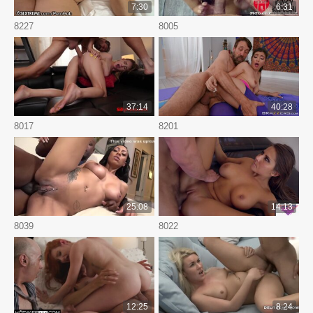
7:30
6:31
8227
8005
37:14
40:28
8017
8201
25:08
14:13
8039
8022
12:25
8:24