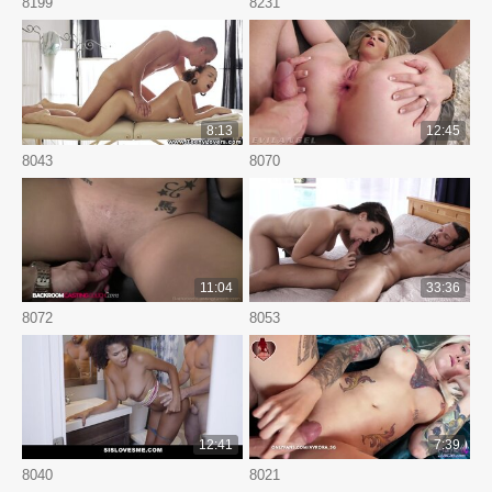
8199
8231
8:13
12:45
8043
8070
11:04
33:36
8072
8053
12:41
7:39
8040
8021