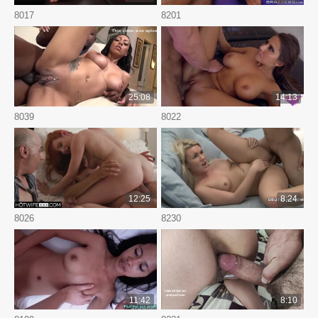
8017
8201
25:08
14:13
8039
8022
12:25
8:24
8026
8230
11:42
8:10