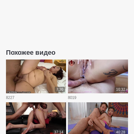
Похожее видео
7:30
10:32
8227
8019
37:14
40:28