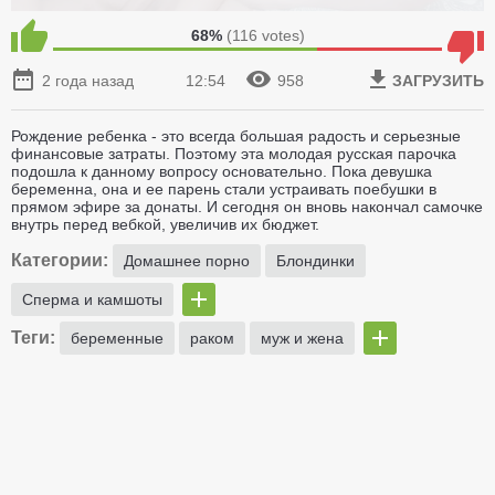
68%
(
116
votes)
2 года назад
12:54
958
ЗАГРУЗИТЬ
Рождение ребенка - это всегда большая радость и серьезные
финансовые затраты. Поэтому эта молодая русская парочка
подошла к данному вопросу основательно. Пока девушка
беременна, она и ее парень стали устраивать поебушки в
прямом эфире за донаты. И сегодня он вновь накончал самочке
внутрь перед вебкой, увеличив их бюджет.
Категории:
Домашнее порно
Блондинки
Сперма и камшоты
Теги:
беременные
раком
муж и жена