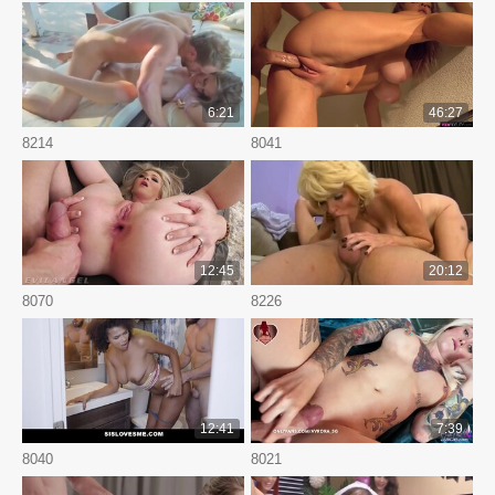
6:21
46:27
8214
8041
12:45
20:12
8070
8226
12:41
7:39
8040
8021