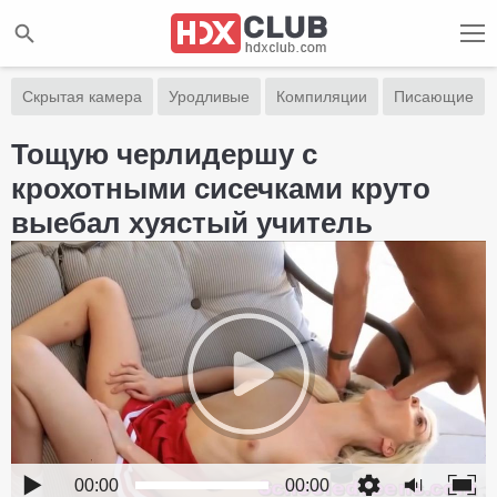
Скрытая камера
Уродливые
Компиляции
Писающие
Тощую черлидершу с
крохотными сисечками круто
выебал хуястый учитель
00:00
00:00