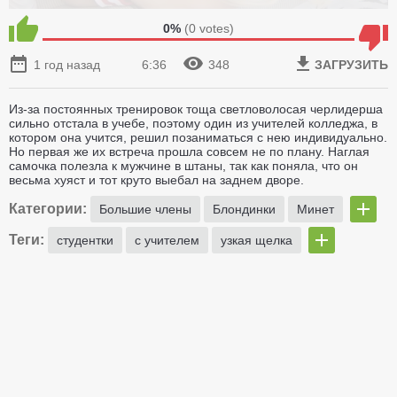
0%
(
0
votes)
1 год назад
6:36
348
ЗАГРУЗИТЬ
Из-за постоянных тренировок тоща светловолосая черлидерша
сильно отстала в учебе, поэтому один из учителей колледжа, в
котором она учится, решил позаниматься с нею индивидуально.
Но первая же их встреча прошла совсем не по плану. Наглая
самочка полезла к мужчине в штаны, так как поняла, что он
весьма хуяст и тот круто выебал на заднем дворе.
Категории:
Большие члены
Блондинки
Минет
Теги:
студентки
с учителем
узкая щелка