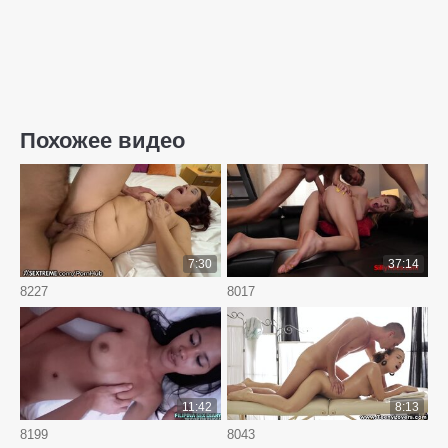
Похожее видео
7:30
37:14
8227
8017
11:42
8:13
8199
8043