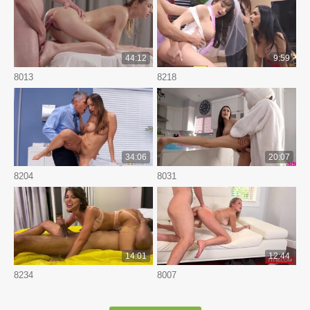
44:12
9:59
8013
8218
34:06
20:07
8204
8031
14:01
12:44
8234
8007