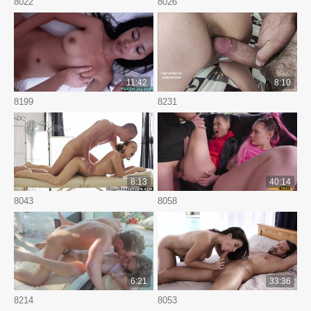
8022
8026
11:42
8:10
8199
8231
8:13
40:14
8043
8058
6:21
33:36
8214
8053