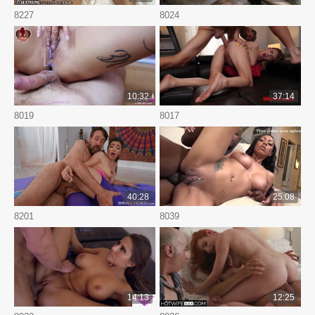
8227
8024
10:32
37:14
8019
8017
40:28
25:08
8201
8039
14:13
12:25