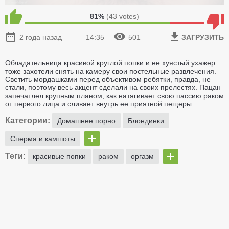
81%
(
43
votes)
2 года назад
14:35
501
ЗАГРУЗИТЬ
Обладательница красивой круглой попки и ее хуястый ухажер
тоже захотели снять на камеру свои постельные развлечения.
Светить мордашками перед объективом ребятки, правда, не
стали, поэтому весь акцент сделали на своих прелестях. Пацан
запечатлел крупным планом, как натягивает свою пассию раком
от первого лица и сливает внутрь ее приятной пещеры.
Категории:
Домашнее порно
Блондинки
Сперма и камшоты
Теги:
красивые попки
раком
оргазм