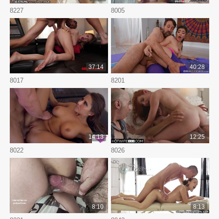
8227
8005
37:14
40:28
8017
8201
14:13
12:25
8022
8026
8:10
8:13