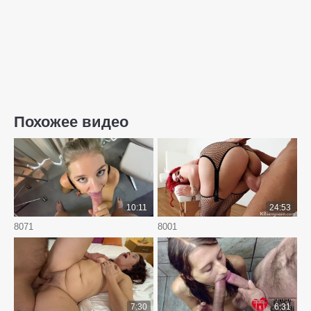
Похожее видео
10:11
24:53
8071
8001
7:30
6:31