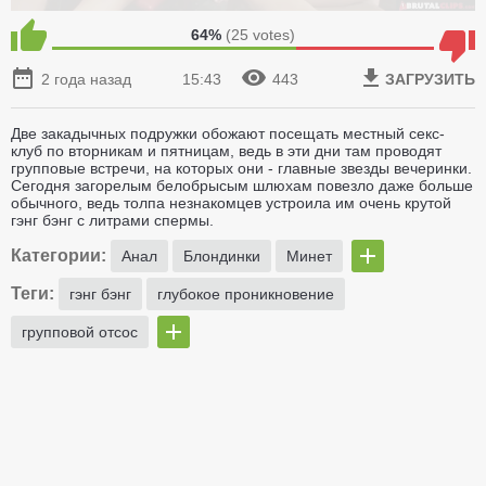
64%
(
25
votes)
2 года назад
15:43
443
ЗАГРУЗИТЬ
Две закадычных подружки обожают посещать местный секс-
клуб по вторникам и пятницам, ведь в эти дни там проводят
групповые встречи, на которых они - главные звезды вечеринки.
Сегодня загорелым белобрысым шлюхам повезло даже больше
обычного, ведь толпа незнакомцев устроила им очень крутой
гэнг бэнг с литрами спермы.
Категории:
Анал
Блондинки
Минет
Теги:
гэнг бэнг
глубокое проникновение
групповой отсос