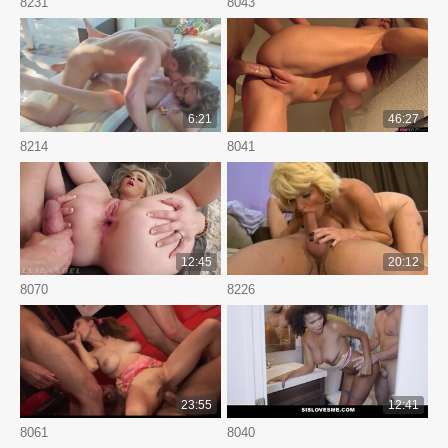
8231
8043
6:21
46:27
8214
8041
12:45
20:12
8070
8226
23:55
12:41
8061
8040