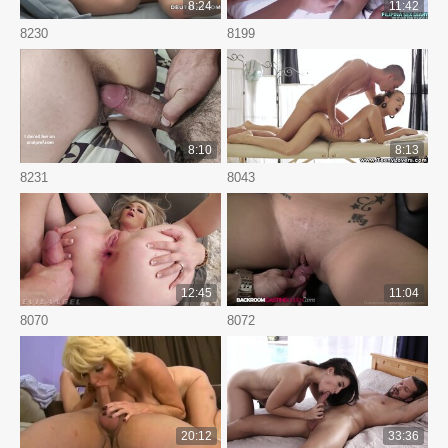
8:24
11:42
8230
8199
8:10
8:13
8231
8043
12:45
11:04
8070
8072
20:12
33:36