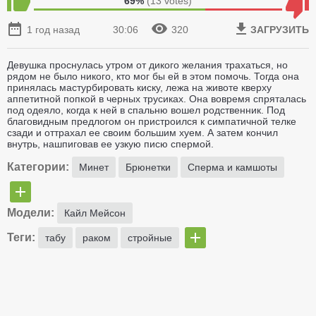
69%
(
13
votes)
1 год назад
30:06
320
ЗАГРУЗИТЬ
Девушка проснулась утром от дикого желания трахаться, но
рядом не было никого, кто мог бы ей в этом помочь. Тогда она
принялась мастурбировать киску, лежа на животе кверху
аппетитной попкой в черных трусиках. Она вовремя спряталась
под одеяло, когда к ней в спальню вошел родственник. Под
благовидным предлогом он пристроился к симпатичной телке
сзади и оттрахал ее своим большим хуем. А затем кончил
внутрь, нашпиговав ее узкую писю спермой.
Категории:
Минет
Брюнетки
Сперма и камшоты
Модели:
Кайл Мейсон
Теги:
табу
раком
стройные