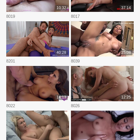
10:32
37:14
8019
8017
40:28
25:08
8201
8039
14:13
12:25
8022
8026