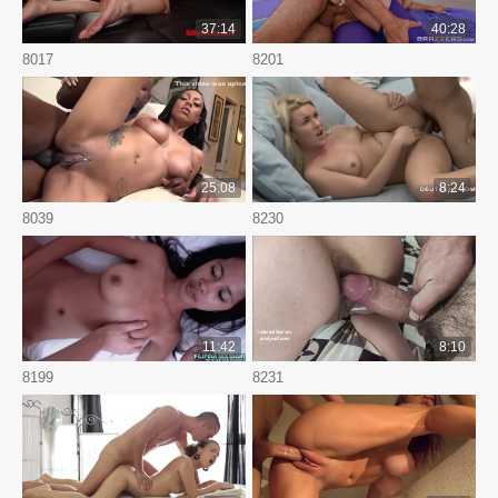
37:14
40:28
8017
8201
25:08
8:24
8039
8230
11:42
8:10
8199
8231