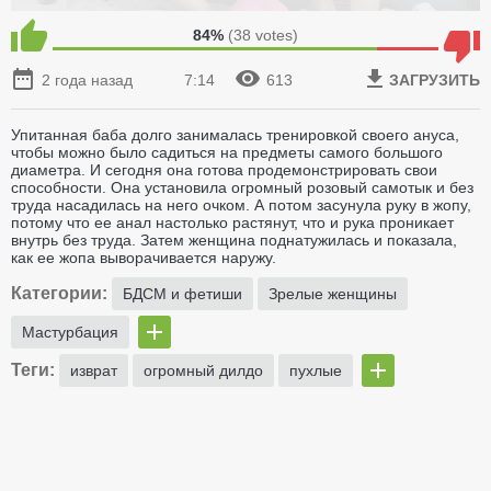
84%
(
38
votes)
2 года назад
7:14
613
ЗАГРУЗИТЬ
Упитанная баба долго занималась тренировкой своего ануса,
чтобы можно было садиться на предметы самого большого
диаметра. И сегодня она готова продемонстрировать свои
способности. Она установила огромный розовый самотык и без
труда насадилась на него очком. А потом засунула руку в жопу,
потому что ее анал настолько растянут, что и рука проникает
внутрь без труда. Затем женщина поднатужилась и показала,
как ее жопа выворачивается наружу.
Категории:
БДСМ и фетиши
Зрелые женщины
Мастурбация
Теги:
изврат
огромный дилдо
пухлые