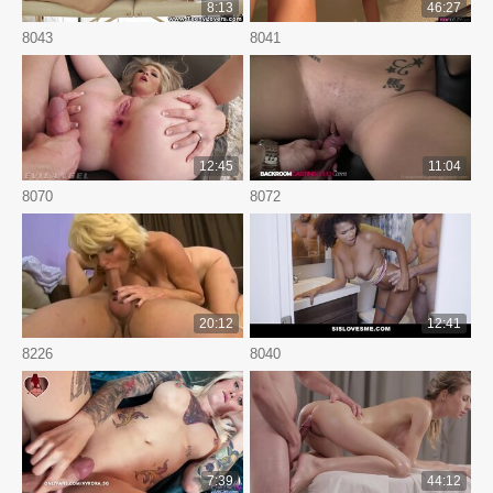
8:13
46:27
8043
8041
12:45
11:04
8070
8072
20:12
12:41
8226
8040
7:39
44:12