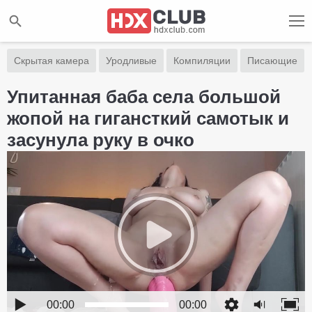
Скрытая камера
Уродливые
Компиляции
Писающие
Упитанная баба села большой
жопой на гигансткий самотык и
засунула руку в очко
00:00
00:00