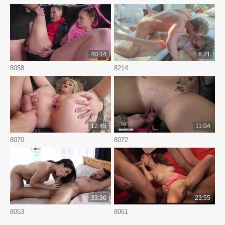
40:14
6:21
8058
8214
12:45
11:04
8070
8072
33:36
23:55
8053
8061