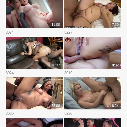
11:00
7:30
8074
8227
18:37
10:32
8024
8019
25:08
8:24
8039
8230