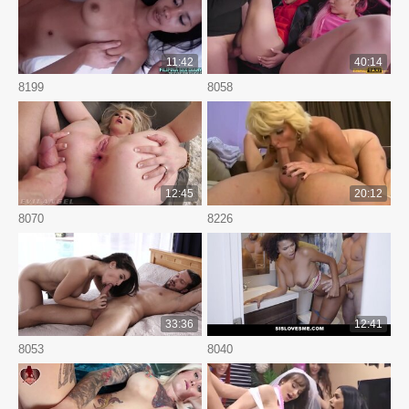
11:42
40:14
8199
8058
12:45
20:12
8070
8226
33:36
12:41
8053
8040