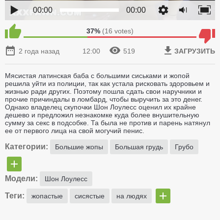
00:00
00:00
37%
(
16
votes)
2 года назад
12:00
519
ЗАГРУЗИТЬ
Мясистая латинская баба с большими сиськами и жопой
решила уйти из полиции, так как устала рисковать здоровьем и
жизнью ради других. Поэтому пошла сдать свои наручники и
прочие причиндалы в ломбард, чтобы выручить за это денег.
Однако владелец скупочки Шон Лоулесс оценил их крайне
дешево и предложил незнакомке куда более внушительную
сумму за секс в подсобке. Та была не против и парень натянул
ее от первого лица на свой могучий пенис.
Категории:
Большие жопы
Большая грудь
Грубо
Модели:
Шон Лоулесс
Теги:
жопастые
сисястые
на людях