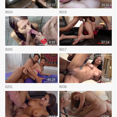
18:37
10:32
8024
8019
6:31
37:14
8005
8017
40:28
25:08
8201
8039