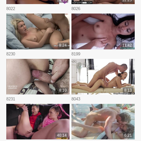
14:13
12:25
8022
8026
8:24
11:42
8230
8199
8:10
8:13
8231
8043
40:14
6:21