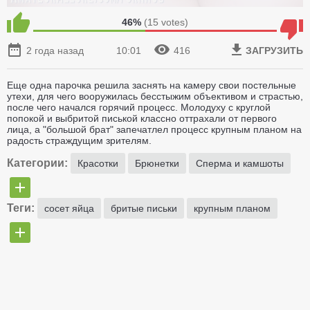
46%
(
15
votes)
2 года назад
10:01
416
ЗАГРУЗИТЬ
Еще одна парочка решила заснять на камеру свои постельные
утехи, для чего вооружилась бесстыжим объективом и страстью,
после чего начался горячий процесс. Молодуху с круглой
попокой и выбритой писькой классно оттрахали от первого
лица, а "большой брат" запечатлел процесс крупным планом на
радость страждущим зрителям.
Категории:
Красотки
Брюнетки
Сперма и камшоты
Теги:
сосет яйца
бритые письки
крупным планом