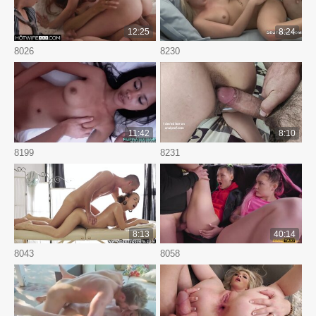
12:25
8:24
8026
8230
11:42
8:10
8199
8231
8:13
40:14
8043
8058