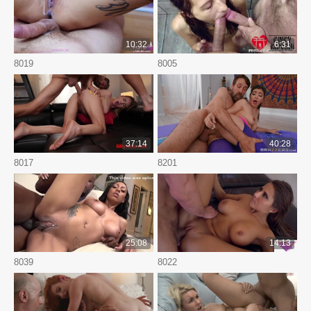
10:32
6:31
8019
8005
37:14
40:28
8017
8201
25:08
14:13
8039
8022