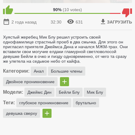
90%
(
10
votes)
2 года назад
32:30
631
ЗАГРУЗИТЬ
Хуястый жеребец Мик Блу решил устроить своей
однофамилице страстный проеб в два смычка. Для этого он
пригласил приятеля Джеймса Дина и начался МЖМ-трах. Они
вставили свои могучие елдаки гламурной светловолосой
девушке Бейли в очко и пизду одновременно, от чего та сразу
же улетела на седьмое небо от кайфа.
Категории:
Анал
Большие члены
Двойное проникновение
Модели:
Джеймс Дин
Бейли Блу
Мик Блу
Теги:
глубокое проникновение
брутально
девушка сверху