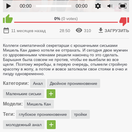
00:00
00:00
0%
(
0
votes)
11 месяцев назад
28:50
310
ЗАГРУЗИТЬ
Коллеги симпатичной секретарши с крошечными сиськами
Мишель Кан давно хотели ее оттрахать. И сегодня двое мужчин
со здоровенными членами решили наконец-то это сделать.
Барышня была совсем не против, чтобы ее выебали во все
щели. Поэтому жеребцы, в первую очередь, отымели стройную
красотку в жопу, а потом и вовсе затолкали свои стояки в очко и
пизду одновременно.
Категории:
Анал
Двойное проникновение
Маленькие сиськи
Модели:
Мишель Кан
Теги:
глубокое проникновение
тройки
молодежный анал