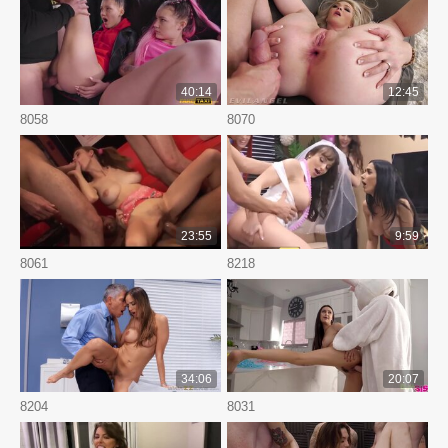
40:14
12:45
8058
8070
23:55
9:59
8061
8218
34:06
20:07
8204
8031