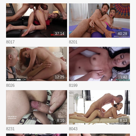
37:14
40:28
8017
8201
12:25
11:42
8026
8199
8:10
8:13
8231
8043