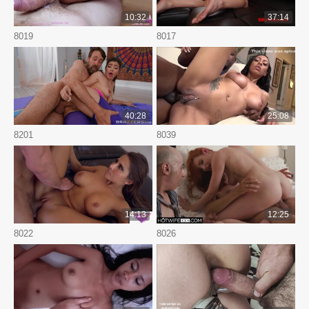
10:32
37:14
8019
8017
40:28
25:08
8201
8039
14:13
12:25
8022
8026