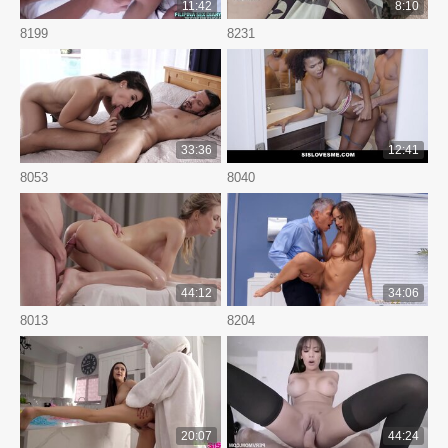
11:42
8:10
8199
8231
33:36
12:41
8053
8040
44:12
34:06
8013
8204
20:07
44:24