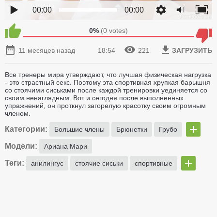
00:00
00:00
0%
(
0
votes)
11 месяцев назад
18:54
221
ЗАГРУЗИТЬ
Все тренеры мира утверждают, что лучшая физическая нагрузка
- это страстный секс. Поэтому эта спортивная хрупкая барышня
со стоячими сиськами после каждой тренировки уединяется со
своим ненаглядным. Вот и сегодня после выполненных
упражнений, он проткнул загорелую красотку своим огромным
членом.
Категории:
Большие члены
Брюнетки
Грубо
Модели:
Ариана Мари
Теги:
анилингус
стоячие сиськи
спортивные