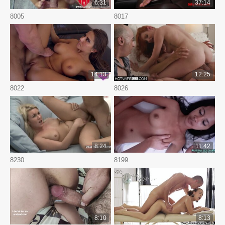
6:31
37:14
8005
8017
14:13
12:25
8022
8026
8:24
11:42
8230
8199
8:10
8:13