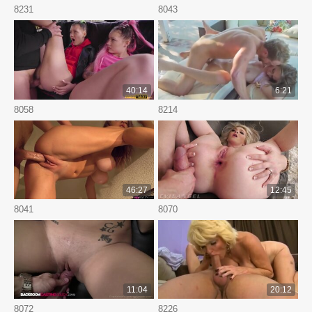
8231
8043
40:14
6:21
8058
8214
46:27
12:45
8041
8070
11:04
20:12
8072
8226