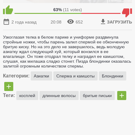
63%
(
11
votes)
2 года назад
20:08
652
ЗАГРУЗИТЬ
Узкоглазая телка в белом парике и униформе раздвинула
стройные ножки, чтобы парень залил спермой ее обконченную
бритую киску. Но на это дело не завершилось, ведь молодую
азиатку ждал следующий хуй, который вонзился в ее
влагалище. Он тоже отодрал телку и наградил ее камшотом,
слушая, как милашка сладко стонет. Пизда блондинки оказалась
залитой огромным количеством спермы.
Категории:
Азиатки
Сперма и камшоты
Блондинки
Теги:
косплей
длинные волосы
бритые письки