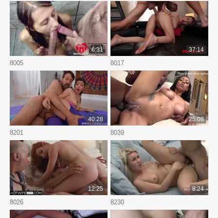
6:31
37:14
8005
8017
40:28
25:08
8201
8039
12:25
8:24
8026
8230