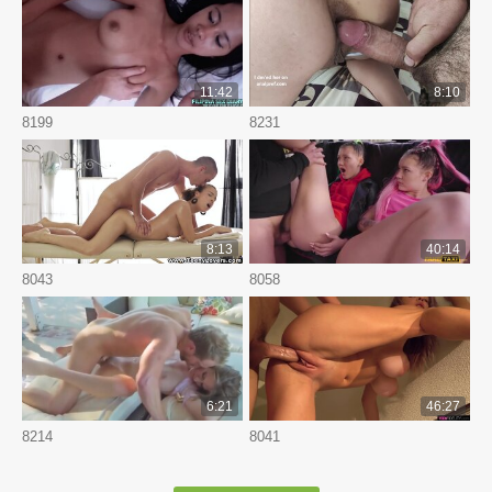
11:42
8:10
8199
8231
8:13
40:14
8043
8058
6:21
46:27
8214
8041