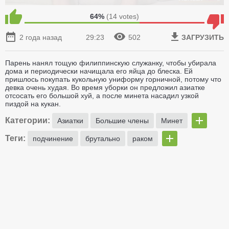
64%
(
14
votes)
2 года назад
29:23
502
ЗАГРУЗИТЬ
Парень нанял тощую филиппинскую служанку, чтобы убирала
дома и периодически начищала его яйца до блеска. Ей
пришлось покупать кукольную униформу горничной, потому что
девка очень худая. Во время уборки он предложил азиатке
отсосать его большой хуй, а после минета насадил узкой
пиздой на кукан.
Категории:
Азиатки
Большие члены
Минет
Теги:
подчинение
брутально
раком