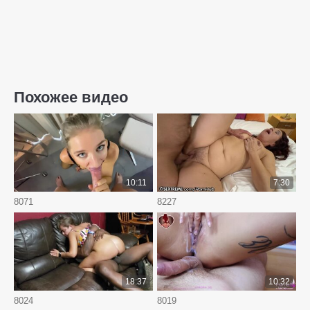
Похожее видео
10:11
7:30
8071
8227
18:37
10:32
8024
8019