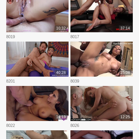
10:32
37:14
8019
8017
40:28
25:08
8201
8039
14:13
12:25
8022
8026