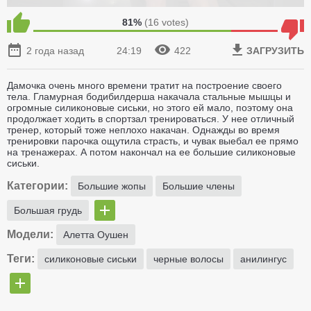
81%
(
16
votes)
2 года назад
24:19
422
ЗАГРУЗИТЬ
Дамочка очень много времени тратит на построение своего
тела. Гламурная бодибилдерша накачала стальные мышцы и
огромные силиконовые сиськи, но этого ей мало, поэтому она
продолжает ходить в спортзал тренироваться. У нее отличный
тренер, который тоже неплохо накачан. Однажды во время
тренировки парочка ощутила страсть, и чувак выебал ее прямо
на тренажерах. А потом накончал на ее большие силиконовые
сиськи.
Категории:
Большие жопы
Большие члены
Большая грудь
Модели:
Алетта Оушен
Теги:
силиконовые сиськи
черные волосы
анилингус