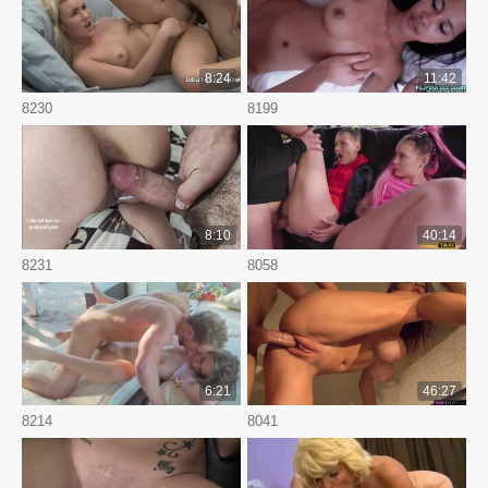
8:24
11:42
8230
8199
8:10
40:14
8231
8058
6:21
46:27
8214
8041