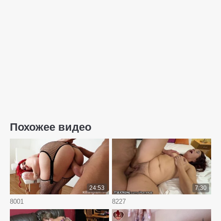
Похожее видео
24:53
7:30
8001
8227