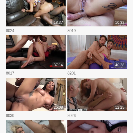
18:37
10:32
8024
8019
37:14
40:28
8017
8201
25:08
12:25
8039
8026