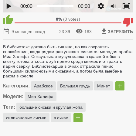
00:00
00:00
0%
(
0
votes)
9 месяцев назад
23:39
183
ЗАГРУЗИТЬ
В библиотеке должна быть тишина, но как сохранять
спокойствие, когда рядом разгуливает сисястая молодая арабка
Миа Халифа. Сексуальная мусульманка в красной юбке в
клетку готова отсосать хуй прямо среди книжек и оттрахать
парня сверху. Библиотекарша в очках оттрахала пенис
большими силиконовыми сиськами, а потом была выебана
раком в кресле.
Категории:
Арабское
Большая грудь
Минет
Модели:
Миа Халифа
Теги:
большие сиськи и круглая жопа
силиконовые сиськи
в очках