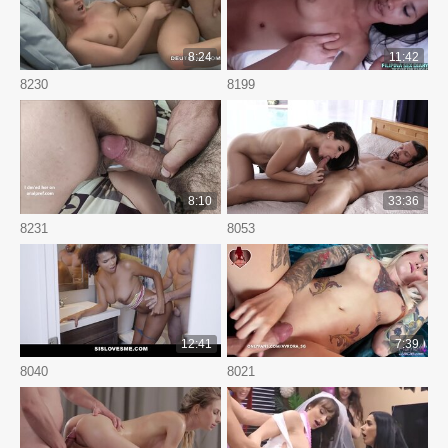
8:24
11:42
8230
8199
8:10
33:36
8231
8053
12:41
7:39
8040
8021