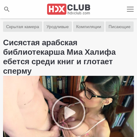
Скрытая камера
Уродливые
Компиляции
Писающие
Сисястая арабская
библиотекарша Миа Халифа
ебется среди книг и глотает
сперму