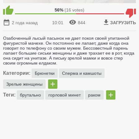
56%
(
16
votes)
2 года назад
10:01
844
ЗАГРУЗИТЬ
Озабоченный лысый пасынок не дает покоя своей упитанной
фигуристой мачехе. Он постоянно ее лапает, даже когда она
говорит по телефону со своим мужем. Бессовестный парень
лапает большие сиськи женщины и даже трахает ее в рот, когда
она сидит на унитазе. А письку зрелой мамки и вовсе стер
своим огромным елдаком.
Категории:
Брюнетки
Сперма и камшоты
Зрелые женщины
Теги:
брутально
горловой минет
раком