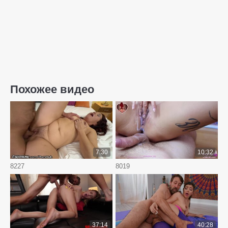
Похожее видео
7:30
10:32
8227
8019
37:14
40:28