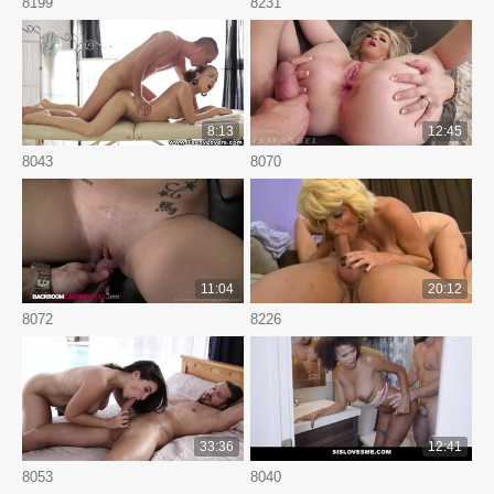
8199
8231
8:13
12:45
8043
8070
11:04
20:12
8072
8226
33:36
12:41
8053
8040