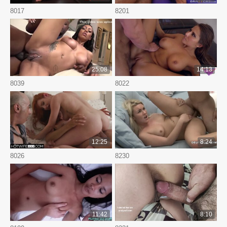
8017
8201
25:08
14:13
8039
8022
12:25
8:24
8026
8230
11:42
8:10