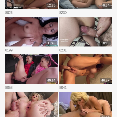
12:25
8:24
8026
8230
11:42
8:10
8199
8231
40:14
46:27
8058
8041