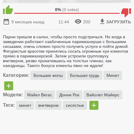
0%
(
0
votes)
9 месяцев назад
11:44
200
ЗАГРУЗИТЬ
Парни пришли в салон, чтобы просто подстричься. Но когда в
заведении работают озабоченные парикмахерши с большими
сиськами, очень сложно просто получить услуги и пойти домой.
Фигуристые красотки принялись сосать огромные хуи клиентов
прямо в парикмахерской. Затем устроили групповуху
вчетвером, резво прокатившись на толстых членах, как
наездницы. Такого бонуса клиенты явно не ждали!
Категории:
Большие жопы
Большая грудь
Минет
Модели:
Майкл Вегас
Донни Рок
Вайолет Майерс
Теги:
минет
вчетвером
сисястые