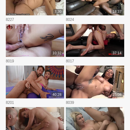
7:30
18:37
8227
8024
10:32
37:14
8019
8017
40:28
25:08
8201
8039