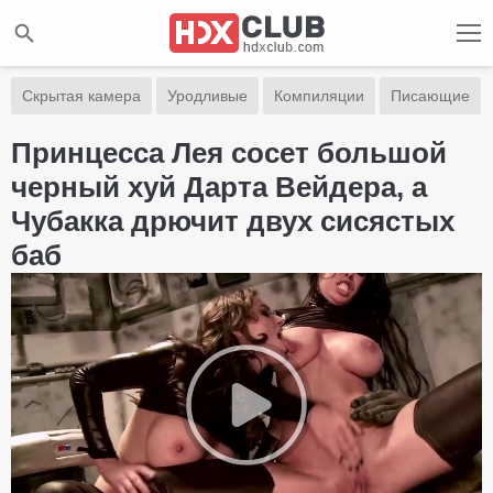
Скрытая камера
Уродливые
Компиляции
Писающие
Принцесса Лея сосет большой
черный хуй Дарта Вейдера, а
Чубакка дрючит двух сисястых
баб