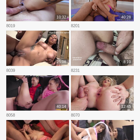
10:32
40:28
8019
8201
25:08
8:10
8039
8231
40:14
12:45
8058
8070