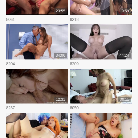
23:55
9:59
8061
8218
34:06
44:24
8204
8209
12:31
30:11
8237
8050