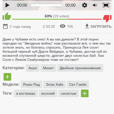
00:00
00:00
63%
(
19
votes)
2 года назад
2:33:25
705
ЗАГРУЗИТЬ
Даже у Чубакки есть секс! А вы как думали? В этой порно
пародии на "Звездные войны" нам рассказали всё, о чем мы так
хотели знать, но боялись спросить. Принцесса Лея сосет
большой черный хуй Дарта Вейдера, а Чубакка, достав хуй из
косматой спутанной шерсти, дрючит двух сисястых баб. Хан
Соло с Люком Скайуокером тоже не отстают!
Категории:
Анал
Минет
Двойное проникновение
Модели:
Рокко Рид
Элли Хэйз
Сет Гэмбл
Теги:
в костюмах
косплей
сисястые