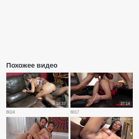
Похожее видео
18:37
37:14
8024
8017