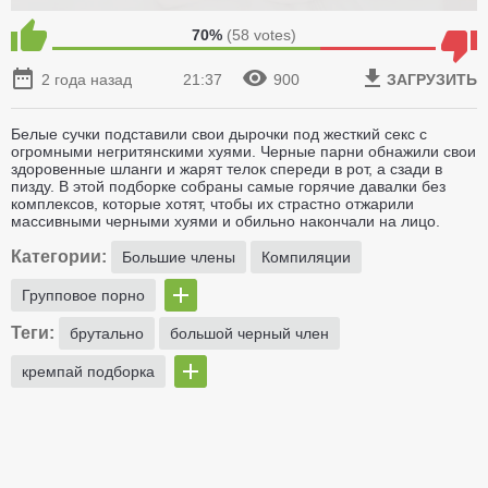
70%
(
58
votes)
2 года назад
21:37
900
ЗАГРУЗИТЬ
Белые сучки подставили свои дырочки под жесткий секс с
огромными негритянскими хуями. Черные парни обнажили свои
здоровенные шланги и жарят телок спереди в рот, а сзади в
пизду. В этой подборке собраны самые горячие давалки без
комплексов, которые хотят, чтобы их страстно отжарили
массивными черными хуями и обильно накончали на лицо.
Категории:
Большие члены
Компиляции
Групповое порно
Теги:
брутально
большой черный член
кремпай подборка