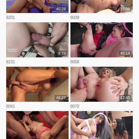
40:28
25:08
8201
8039
8:10
40:14
8231
8058
46:27
12:45
8041
8070