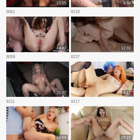
23:55
9:59
8061
8218
44:42
12:31
8059
8237
21:27
6:17
8211
8217
34:04
26:15