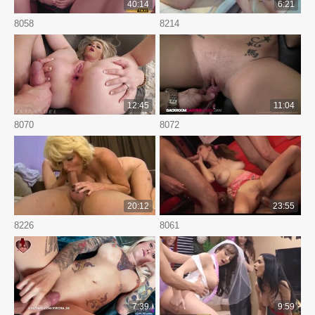
40:14
6:21
8058
8214
12:45
11:04
8070
8072
20:12
23:55
8226
8061
7:39
9:59