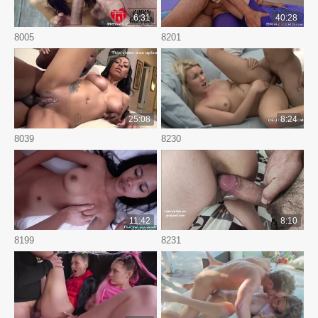
6:31
40:28
8005
8201
25:08
8:24
8039
8230
11:42
8:10
8199
8231