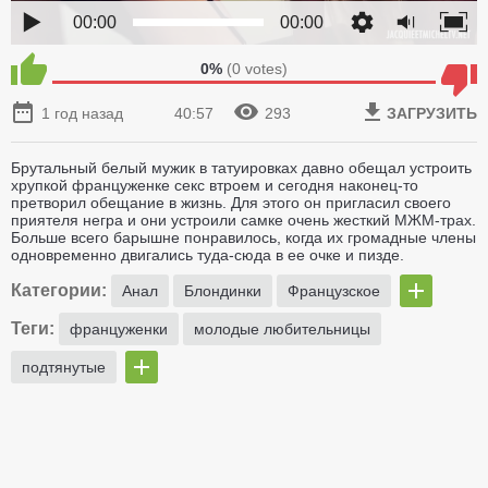
00:00
00:00
0%
(
0
votes)
1 год назад
40:57
293
ЗАГРУЗИТЬ
Брутальный белый мужик в татуировках давно обещал устроить
хрупкой француженке секс втроем и сегодня наконец-то
претворил обещание в жизнь. Для этого он пригласил своего
приятеля негра и они устроили самке очень жесткий МЖМ-трах.
Больше всего барышне понравилось, когда их громадные члены
одновременно двигались туда-сюда в ее очке и пизде.
Категории:
Анал
Блондинки
Французское
Теги:
француженки
молодые любительницы
подтянутые