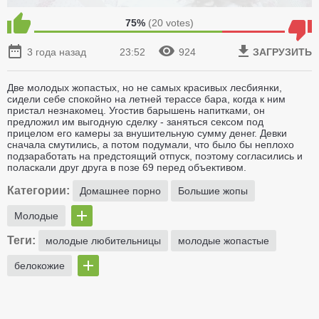
75%
(
20
votes)
3 года назад
23:52
924
ЗАГРУЗИТЬ
Две молодых жопастых, но не самых красивых лесбиянки,
сидели себе спокойно на летней терассе бара, когда к ним
пристал незнакомец. Угостив барышень напитками, он
предложил им выгодную сделку - заняться сексом под
прицелом его камеры за внушительную сумму денег. Девки
сначала смутились, а потом подумали, что было бы неплохо
подзаработать на предстоящий отпуск, поэтому согласились и
поласкали друг друга в позе 69 перед объективом.
Категории:
Домашнее порно
Большие жопы
Молодые
Теги:
молодые любительницы
молодые жопастые
белокожие