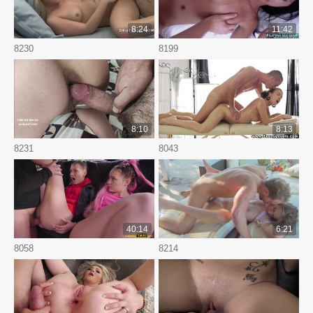
8:24
11:42
8230
8199
8:10
8:13
8231
8043
40:14
6:21
8058
8214