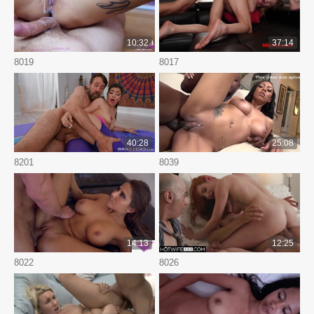
10:32
37:14
8019
8017
40:28
25:08
8201
8039
14:13
12:25
8022
8026