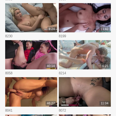
8:24
11:42
8230
8199
40:14
6:21
8058
8214
46:27
11:04
8041
8072