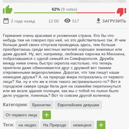
62%
(
8
votes)
2 года назад
12:00
517
ЗАГРУЗИТЬ
Германия очень красивая и ухоженная страна. Кто бы что-
нибудь там не говорил про неё, но это действительно так. И чем
больше дней своих отпусков проводишь здесь, тем больше
приобретаешь среди местных жителей хороших знакомых или
даже друзей. Ну, вот, например, любовная парочка из Мюнхена,
побратавшаяся с одной семьёй из Симферополя. Дружба
между ними очень быстро окрепла настолько, что теперь
приятели даже обмениваются друг с дружкой вот такими
откровенными видеороликами. Дорогая, что там пишут наши
немецкие друзья? А, на природе вчера потрахались от первого
лица? Хм, ну и что же в этом такого экстремального-то? Вот в
городском сквере среди бела дня на скамейке перепихнуться
или же возле здания полиции, как мы с тобой по пьяни было
дело учудили, помнишь? Вот то совсем другой коленкор.
Категории:
Брюнетки
Европейские девушки
От первого лица
Теги:
на людях
На Природе
немецкое