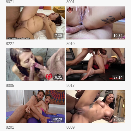
8071
8001
7:30
10:32
8227
8019
6:31
37:14
8005
8017
40:28
25:08
8201
8039