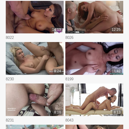
14:13
12:25
8022
8026
8:24
11:42
8230
8199
8:10
8:13
8231
8043