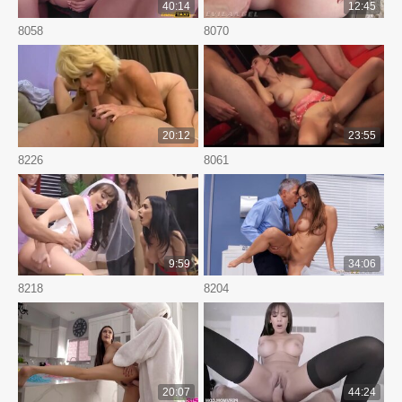
40:14
12:45
8058
8070
20:12
23:55
8226
8061
9:59
34:06
8218
8204
20:07
44:24