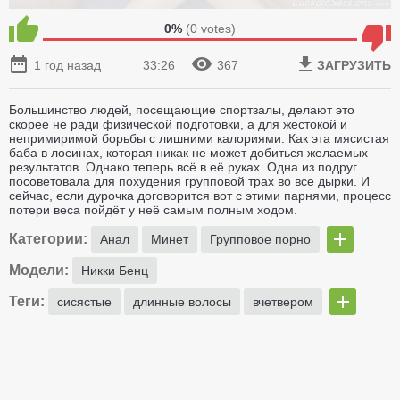
0%
(
0
votes)
1 год назад
33:26
367
ЗАГРУЗИТЬ
Большинство людей, посещающие спортзалы, делают это
скорее не ради физической подготовки, а для жестокой и
непримиримой борьбы с лишними калориями. Как эта мясистая
баба в лосинах, которая никак не может добиться желаемых
результатов. Однако теперь всё в её руках. Одна из подруг
посоветовала для похудения групповой трах во все дырки. И
сейчас, если дурочка договорится вот с этими парнями, процесс
потери веса пойдёт у неё самым полным ходом.
Категории:
Анал
Минет
Групповое порно
Модели:
Никки Бенц
Теги:
сисястые
длинные волосы
вчетвером