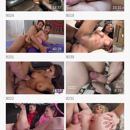
18:37
10:32
8024
8019
40:28
25:08
8201
8039
14:13
8:10
8022
8231