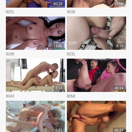
40:28
25:08
8201
8039
11:42
8:10
8199
8231
8:13
40:14
8043
8058
6:21
46:27