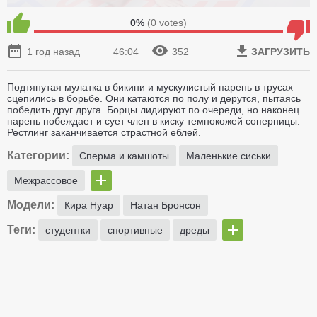
0%
(
0
votes)
1 год назад
46:04
352
ЗАГРУЗИТЬ
Подтянутая мулатка в бикини и мускулистый парень в трусах
сцепились в борьбе. Они катаются по полу и дерутся, пытаясь
победить друг друга. Борцы лидируют по очереди, но наконец
парень побеждает и сует член в киску темнокожей соперницы.
Рестлинг заканчивается страстной еблей.
Категории:
Сперма и камшоты
Маленькие сиськи
Межрассовое
Модели:
Кира Нуар
Натан Бронсон
Теги:
студентки
спортивные
дреды