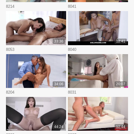
8214
8041
33:36
12:41
8053
8040
34:06
20:07
8204
8031
44:24
12:44