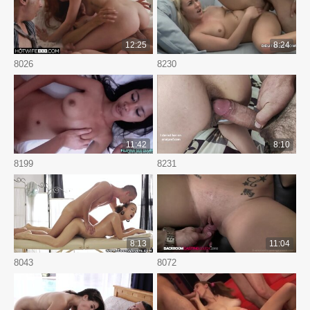
12:25
8:24
8026
8230
11:42
8:10
8199
8231
8:13
11:04
8043
8072