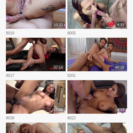
10:32
6:31
8019
8005
37:14
40:28
8017
8201
25:08
14:13
8039
8022