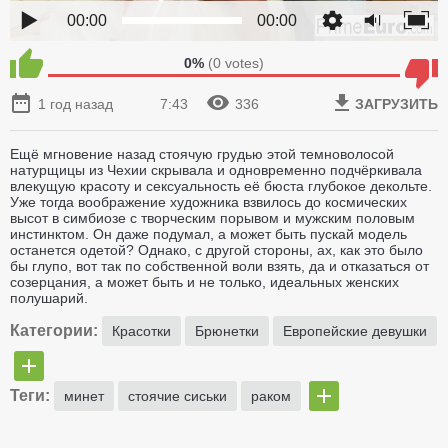
00:00
00:00
0%
(
0
votes)
1 год назад
7:43
336
ЗАГРУЗИТЬ
Ещё мгновение назад стоячую грудью этой темноволосой
натурщицы из Чехии скрывала и одновременно подчёркивала
влекущую красоту и сексуальность её бюста глубокое декольте.
Уже тогда воображение художника взвилось до космических
высот в симбиозе с творческим порывом и мужским половым
инстинктом. Он даже подумал, а может быть пускай модель
останется одетой? Однако, с другой стороны, ах, как это было
бы глупо, вот так по собственной воли взять, да и отказаться от
созерцания, а может быть и не только, идеальных женских
полушарий.
Категории:
Красотки
Брюнетки
Европейские девушки
Теги:
минет
стоячие сиськи
раком