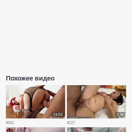
Похожее видео
24:53
7:30
8001
8227