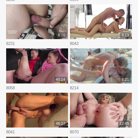
8:10
8:13
8231
8043
40:14
6:21
8058
8214
46:27
12:45
8041
8070