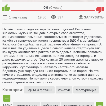
0%
(
0
votes)
1 год назад
19:50
397
ЗАГРУЗИТЬ
На чём только люди не зарабатывают деньги! Вот и наш
знакомый мужик не так давно открыл своё агентство,
занимающееся помощью состоятельным господам удерживать
их жён от супружеских измен посредством БДСМ мастурбаций.
Казалось бы идейка, та ещё, заранее обречённая на провал. А
вот и нет. На удивление, дело с самого начала стартонуло так,
как будто космическая ракета с космодрома. Клиенты повалили
толпами и не только из нашего, но и из соседних городов, и
даже из других штатов. Эта хрупкая 20-летняя азиатка с широко
разведёнными в стороны ногами и закованная сейчас в
наручники, супружница 89-летнего нефтяного магната.
Бедняжку уже года два как никто нормально не порол. Но это
ничего страшного, владелец агентства легко исправит данное
недоразумение. Не применив своего члена, он устроит красотке
самый бурный и мокрый оргазм.
Категории:
БДСМ и фетиши
Азиатки
Мастурбация
Теги:
твердые соски
вибратор
женщины кончают