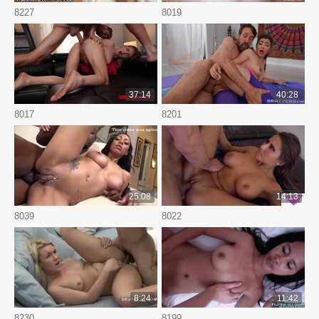
8227
8019
37:14
40:28
8017
8201
25:08
14:13
8039
8022
8:24
11:42
8230
8199