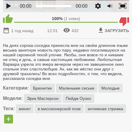
00:00
00:00
100%
(
1
votes)
1 год назад
12:01
432
ЗАГРУЗИТЬ
На днях сорока-соседка принесла мне на своём длинном языке
весьма занятную новость про пару, недавно поселившуюся на
нашей скромной тихой улочке. Якобы, они вовсе-то и никакие
не отец и дочь, а самые настоящие любовники. Любопытная
Варвара узрела это вчера вечером через не завешенное окно
спальни этих сластолюбцев. Ах, как же жёстко они друг с
дружкой трахались! Во всех подробностях, о том, что видела,
рассказала соседка мне.
Категории:
Брюнетки
Маленькие сиськи
Молодые
Модели:
Эрик Мастерсон
Пейдж Оуэнс
Теги:
минет
в миссионерской позе
интимная стрижка