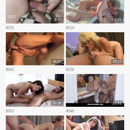
8:10
6:21
8231
8214
46:27
20:12
8041
8226
33:36
12:41
8053
8040