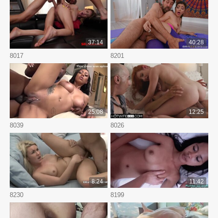
37:14
40:28
8017
8201
25:08
12:25
8039
8026
8:24
11:42
8230
8199