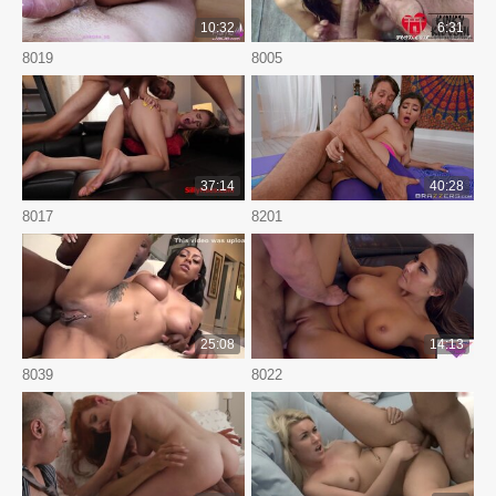
10:32
6:31
8019
8005
37:14
40:28
8017
8201
25:08
14:13
8039
8022