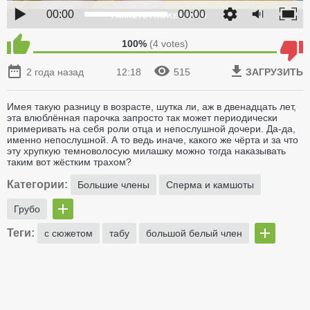
00:00
00:00
100%
(
4
votes)
2 года назад
12:18
515
ЗАГРУЗИТЬ
Имея такую разницу в возрасте, шутка ли, аж в двенадцать лет,
эта влюблённая парочка запросто так может периодически
примеривать на себя роли отца и непослушной дочери. Да-да,
именно непослушной. А то ведь иначе, какого же чёрта и за что
эту хрупкую темноволосую милашку можно тогда наказывать
таким вот жёстким трахом?
Категории:
Большие члены
Сперма и камшоты
Грубо
Теги:
с сюжетом
табу
большой белый член