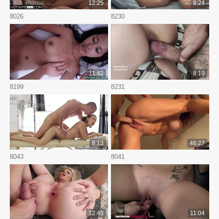
12:25
8:24
8026
8230
11:42
8:10
8199
8231
8:13
46:27
8043
8041
12:45
11:04