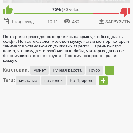
75%
(
20
votes)
1 год назад
10:11
480
ЗАГРУЗИТЬ
Пять зрелых разведенок поднялись на крышу, чтобы сделать
селфи. Но там оказался молодой мускулистый монтер, который
занимался установкой спутниковых тарелок. Парень быстро
понял, что никуда эти озабоченные бабы, у которых давно не
было мужиков, его не отпустят. Поэтому покорно оттрахал
каждую.
Категории:
Минет
Ручная работа
Грубо
Теги:
сисястые
на людях
На Природе