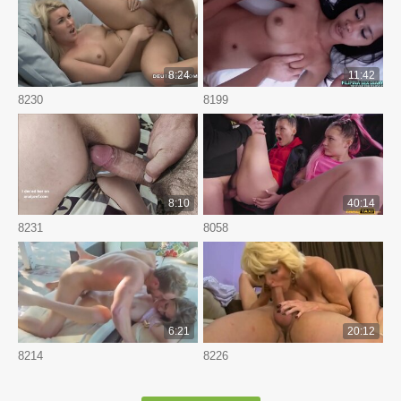
8:24
11:42
8230
8199
8:10
40:14
8231
8058
6:21
20:12
8214
8226