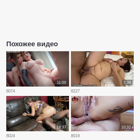
Похожее видео
11:00
7:30
8074
8227
18:37
10:32
8024
8019