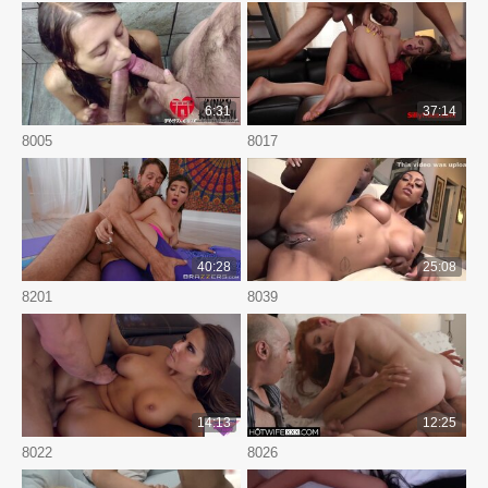
6:31
37:14
8005
8017
40:28
25:08
8201
8039
14:13
12:25
8022
8026