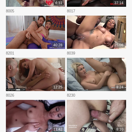
6:31
37:14
8005
8017
40:28
25:08
8201
8039
12:25
8:24
8026
8230
11:42
8:10