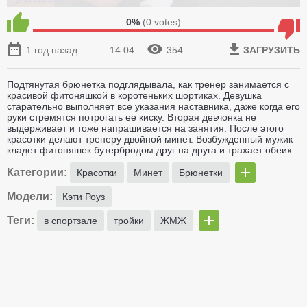
0%
(
0
votes)
1 год назад
14:04
354
ЗАГРУЗИТЬ
Подтянутая брюнетка подглядывала, как тренер занимается с
красивой фитоняшкой в коротеньких шортиках. Девушка
старательно выполняет все указания наставника, даже когда его
руки стремятся потрогать ее киску. Вторая девчонка не
выдерживает и тоже напрашивается на занятия. После этого
красотки делают тренеру двойной минет. Возбужденный мужик
кладет фитоняшек бутербродом друг на друга и трахает обеих.
Категории:
Красотки
Минет
Брюнетки
Модели:
Кэти Роуз
Теги:
в спортзале
тройки
ЖМЖ