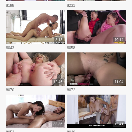
8199
8231
8:13
40:14
8043
8058
12:45
11:04
8070
8072
33:36
12:41