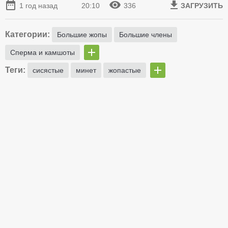
1 год назад
20:10
336
ЗАГРУЗИТЬ
Категории:
Большие жопы
Большие члены
Сперма и камшоты
Теги:
сисястые
минет
жопастые