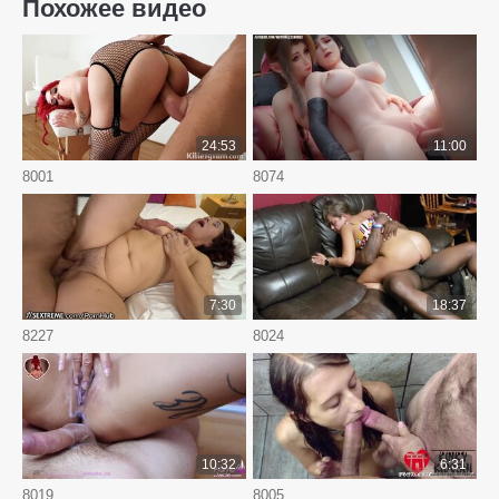
Похожее видео
24:53
11:00
8001
8074
7:30
18:37
8227
8024
10:32
6:31
8019
8005