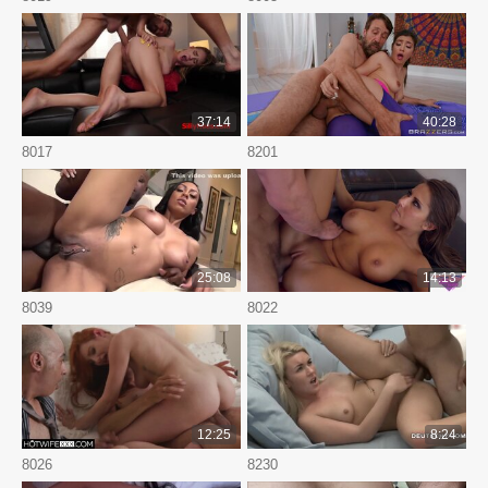
37:14
40:28
8017
8201
25:08
14:13
8039
8022
12:25
8:24
8026
8230