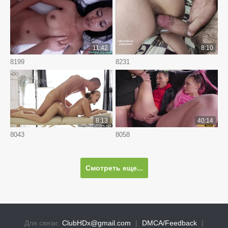
11:42
8:10
8199
8231
8:13
40:14
8043
8058
Смотреть еще...
Для связи:
ClubHDx@gmail.com
|
DMCA/Feedback
|