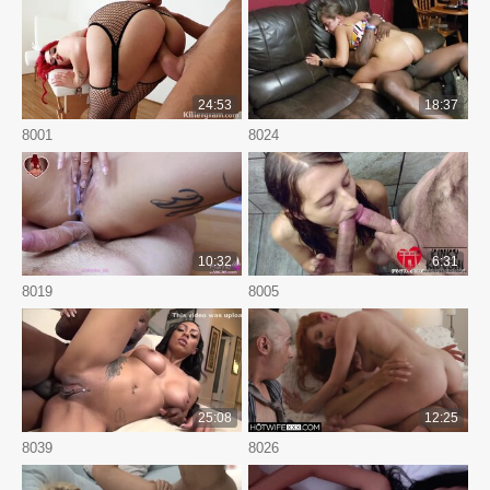
24:53
18:37
8001
8024
10:32
6:31
8019
8005
25:08
12:25
8039
8026