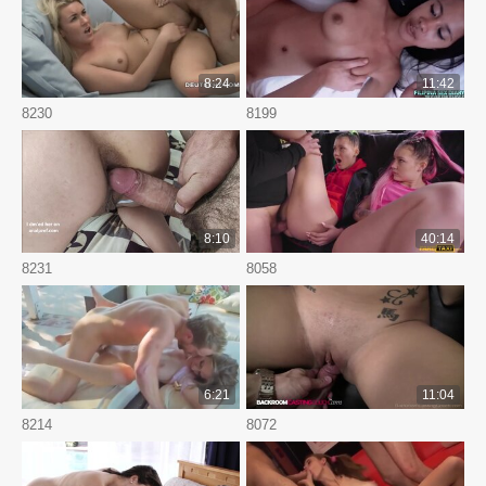
8:24
11:42
8230
8199
8:10
40:14
8231
8058
6:21
11:04
8214
8072