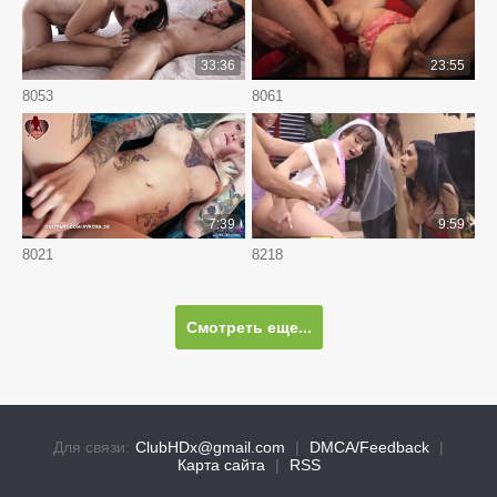
33:36
23:55
8053
8061
7:39
9:59
8021
8218
Смотреть еще...
Для связи:
ClubHDx@gmail.com
|
DMCA/Feedback
|
Карта сайта
|
RSS