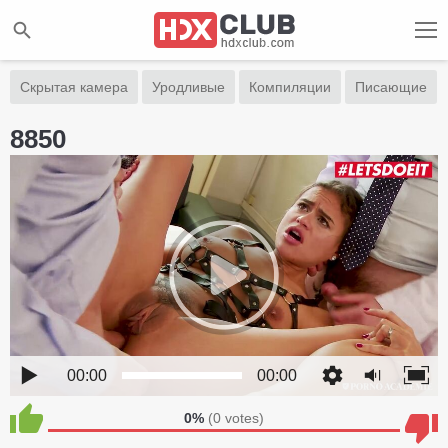
Скрытая камера
Уродливые
Компиляции
Писающие
8850
00:00
00:00
0%
(
0
votes)