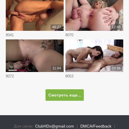
46:27
12:45
8041
8070
11:04
33:36
8072
8053
Смотреть еще...
Для связи:
ClubHDx@gmail.com
|
DMCA/Feedback
|