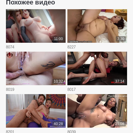
Похожее видео
11:00
7:30
8074
8227
10:32
37:14
8019
8017
40:28
25:08
8201
8039