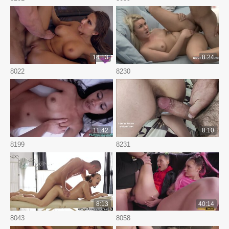
14:13
8:24
8022
8230
11:42
8:10
8199
8231
8:13
40:14
8043
8058