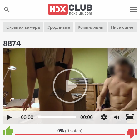
Скрытая камера
Уродливые
Компиляции
Писающие
8874
00:00
00:00
0%
(
0
votes)