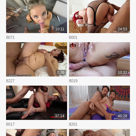
10:11
24:53
8071
8001
7:30
10:32
8227
8019
37:14
40:28
8017
8201