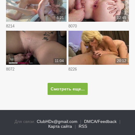
6:21
12:45
8214
8070
11:04
20:12
8072
8226
Смотреть еще...
Для связи:
ClubHDx@gmail.com
|
DMCA/Feedback
|
Карта сайта
|
RSS