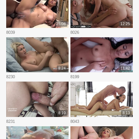
25:08
12:25
8039
8026
8:24
11:42
8230
8199
8:10
8:13
8231
8043