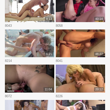
8:13
40:14
8043
8058
6:21
46:27
8214
8041
11:04
20:12
8072
8226