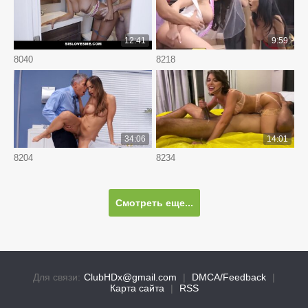
12:41
9:59
8040
8218
34:06
14:01
8204
8234
Смотреть еще...
Для связи:
ClubHDx@gmail.com
|
DMCA/Feedback
|
Карта сайта
|
RSS