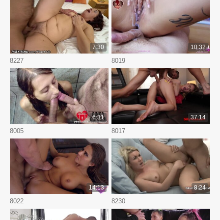
7:30
10:32
8227
8019
6:31
37:14
8005
8017
14:13
8:24
8022
8230