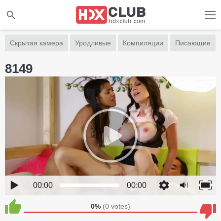
Скрытая камера
Уродливые
Компиляции
Писающие
8149
00:00
00:00
0%
(
0
votes)