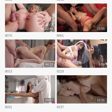
12:45
23:55
8070
8061
44:12
9:59
8013
8218
20:07
12:31
8031
8237