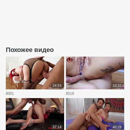
Похожее видео
24:53
10:32
8001
8019
37:14
40:28