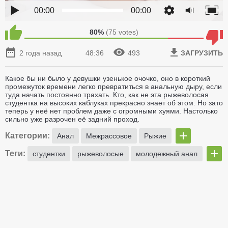
00:00
00:00
80%
(
75
votes)
2 года назад
48:36
493
ЗАГРУЗИТЬ
Какое бы ни было у девушки узенькое очочко, оно в короткий
промежуток времени легко превратиться в анальную дыру, если
туда начать постоянно трахать. Кто, как не эта рыжеволосая
студентка на высоких каблуках прекрасно знает об этом. Но зато
теперь у неё нет проблем даже с огромными хуями. Настолько
сильно уже разрочен её задний проход.
Категории:
Анал
Межрассовое
Рыжие
Теги:
студентки
рыжеволосые
молодежный анал