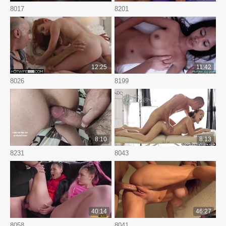
8017
8201
12:25
11:42
8026
8199
8:10
8:13
8231
8043
40:14
46:27
8058
8041