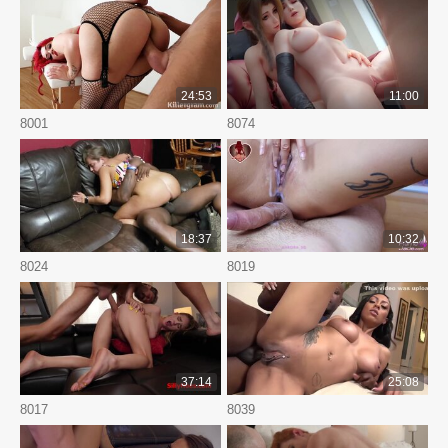
24:53
11:00
8001
8074
18:37
10:32
8024
8019
37:14
25:08
8017
8039