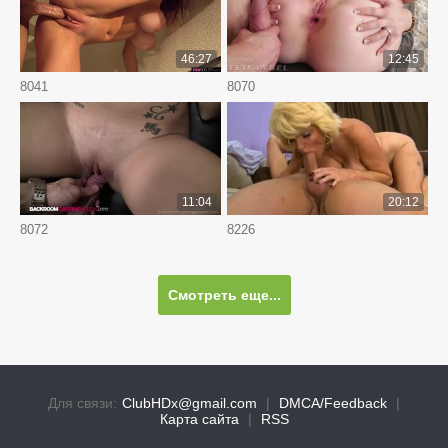
46:27
12:45
8041
8070
11:04
20:12
8072
8226
Смотреть еще...
Для связи:
ClubHDx@gmail.com
|
DMCA/Feedback
|
Карта сайта
|
RSS