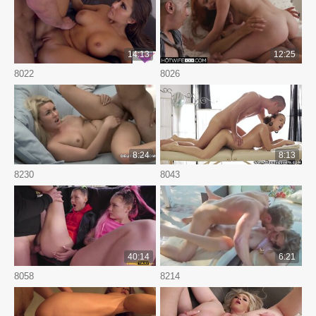
14:13
12:25
8022
8026
8:24
8:13
8230
8043
40:14
6:21
8058
8214