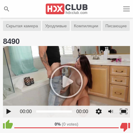
Скрытая камера
Уродливые
Компиляции
Писающие
8490
00:00
00:00
0%
(
0
votes)