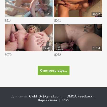
6:21
46:27
8214
8041
12:45
11:04
8070
8072
Смотреть еще...
Для связи:
ClubHDx@gmail.com
|
DMCA/Feedback
|
Карта сайта
|
RSS