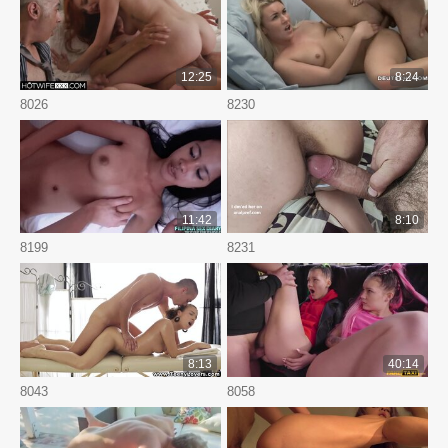
12:25
8:24
8026
8230
11:42
8:10
8199
8231
8:13
40:14
8043
8058