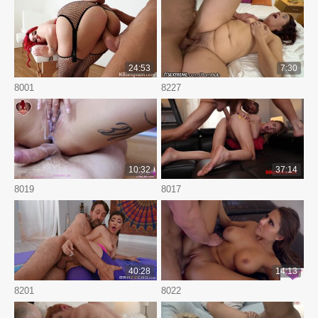
24:53
7:30
8001
8227
10:32
37:14
8019
8017
40:28
14:13
8201
8022