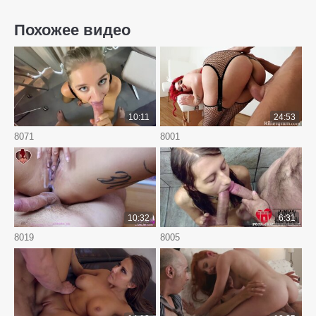
Похожее видео
10:11
24:53
8071
8001
10:32
6:31
8019
8005