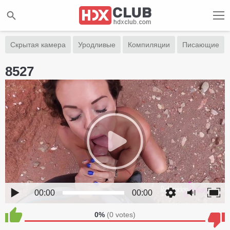
Скрытая камера
Уродливые
Компиляции
Писающие
8527
00:00
00:00
0%
(
0
votes)