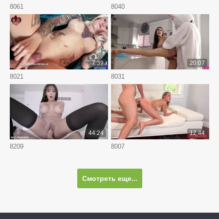
8061
8040
7:39
20:07
8021
8031
44:24
12:44
8209
8007
Смотреть еще...