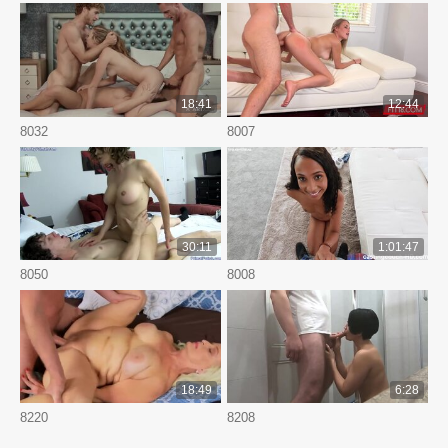
18:41
12:44
8032
8007
30:11
1:01:47
8050
8008
18:49
6:28
8220
8208