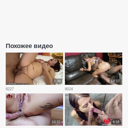
Похожее видео
7:30
18:37
8227
8024
10:32
6:31