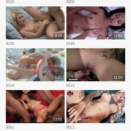
8019
8005
8:24
11:42
8230
8199
6:21
11:04
8214
8072
23:55
7:39
8061
8021