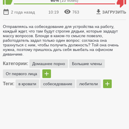
60%
(
10
votes)
2 года назад
10:19
763
ЗАГРУЗИТЬ
Отправляясь на собеседование для устройства на работу,
каждый ждет, что там будут строгие дядьки, которые зададут
массу вопросов. Блонде в каком-то смысле повезло,
работодатель задал только один вопрос: согласна она
трахнуться с ним, чтобы получить должность? Той она очень
нужна, поэтому пришлось дать себя выебать на офисном
диванчике.
Категории:
Домашнее порно
Большие члены
От первого лица
Теги:
в кровати
собеседование
любители