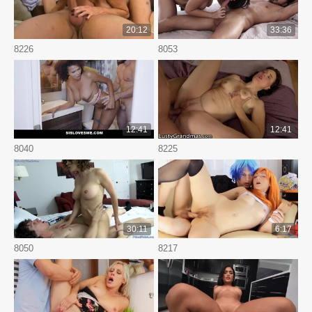
20:12
33:36
8226
8053
12:41
12:41
8040
8225
30:11
6:17
8050
8217