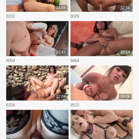
34:04
32:51
8202
8029
32:42
20:14
8004
8464
27:06
10:28
8334
8515