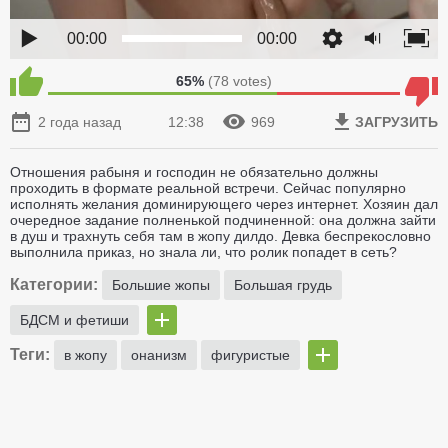
00:00
00:00
65%
(
78
votes)
2 года назад
12:38
969
ЗАГРУЗИТЬ
Отношения рабыня и господин не обязательно должны
проходить в формате реальной встречи. Сейчас популярно
исполнять желания доминирующего через интернет. Хозяин дал
очередное задание полненькой подчиненной: она должна зайти
в душ и трахнуть себя там в жопу дилдо. Девка беспрекословно
выполнила приказ, но знала ли, что ролик попадет в сеть?
Категории:
Большие жопы
Большая грудь
БДСМ и фетиши
Теги:
в жопу
онанизм
фигуристые